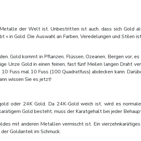
etalle der Welt ist. Unbestritten ist auch, dass sich Gold al
t » in Gold. Die Auswahl an Farben, Veredelungen und Stilen is
inden. Gold kommt in Pflanzen, Flüssen, Ozeanen, Bergen vor, es 
zige Unze Gold in einen feinen, fast fünf Meilen langen Drah
on 10 Fuss mal 10 Fuss (100 Quadratfuss) abdecken kann. Darübe
nn wissen Sie es jetzt!
llgold oder 24K Gold. Da 24K-Gold weich ist, wird es normal
karätigem Gold besteht, muss der Karatgehalt bei jeder Behaup
ldes mit anderen Metallen vermischt ist. Ein vierzehnkarätig
t der Goldanteil im Schmuck.