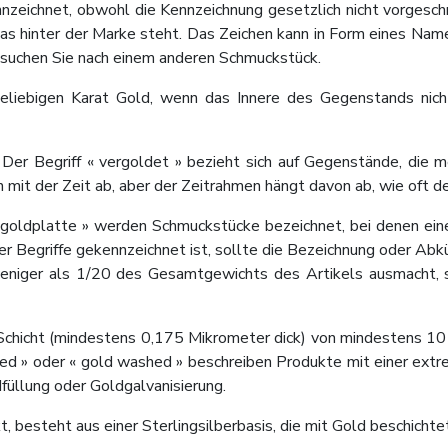
nzeichnet, obwohl die Kennzeichnung gesetzlich nicht vorgesch
hinter der Marke steht. Das Zeichen kann in Form eines Namens
 suchen Sie nach einem anderen Schmuckstück.
eliebigen Karat Gold, wenn das Innere des Gegenstands nicht
er Begriff « vergoldet » bezieht sich auf Gegenstände, die m
mit der Zeit ab, aber der Zeitrahmen hängt davon ab, wie oft der
alzgoldplatte » werden Schmuckstücke bezeichnet, bei denen ei
 Begriffe gekennzeichnet ist, sollte die Bezeichnung oder Abk
iger als 1/20 des Gesamtgewichts des Artikels ausmacht, so
Schicht (mindestens 0,175 Mikrometer dick) von mindestens 10 K
ed » oder « gold washed » beschreiben Produkte mit einer extr
dfüllung oder Goldgalvanisierung.
 besteht aus einer Sterlingsilberbasis, die mit Gold beschichtet 